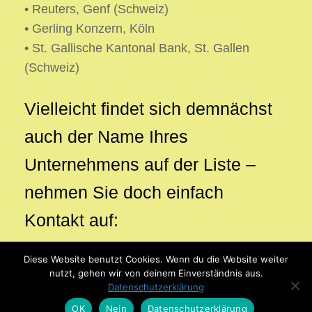
• Reuters, Genf (Schweiz)
• Gerling Konzern, Köln
• St. Gallische Kantonal Bank, St. Gallen
(Schweiz)
Vielleicht findet sich demnächst
auch der Name Ihres
Unternehmens auf der Liste –
nehmen Sie doch einfach
Kontakt auf:
Diese Website benutzt Cookies. Wenn du die Website weiter
nutzt, gehen wir von deinem Einverständnis aus.
Datenschutzerklärung
Theme by
SiteOrigin
OK
Nein
Datenschutzerklärung